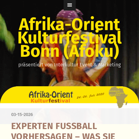
Afrika-Orient
Kulturfestival
Bonn (Afoku)
präsentiert von Interkultur Event & Marketing
03-15-2026
EXPERTEN FUSSBALL V
ORHERSAGEN – WAS SIE W